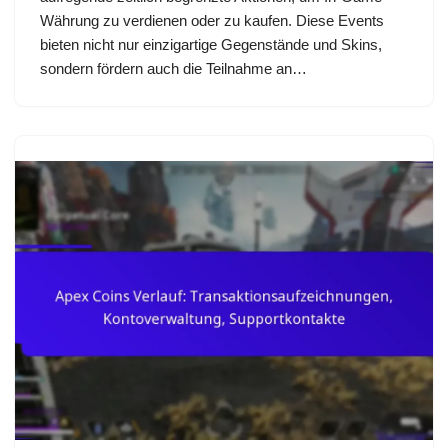
Währung zu verdienen oder zu kaufen. Diese Events
bieten nicht nur einzigartige Gegenstände und Skins,
sondern fördern auch die Teilnahme an…