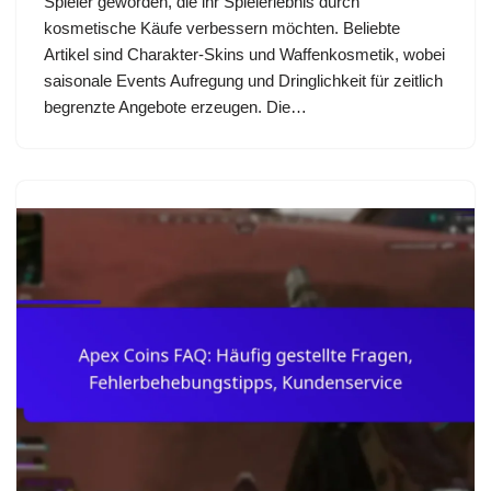
Spieler geworden, die ihr Spielerlebnis durch
kosmetische Käufe verbessern möchten. Beliebte
Artikel sind Charakter-Skins und Waffenkosmetik, wobei
saisonale Events Aufregung und Dringlichkeit für zeitlich
begrenzte Angebote erzeugen. Die…