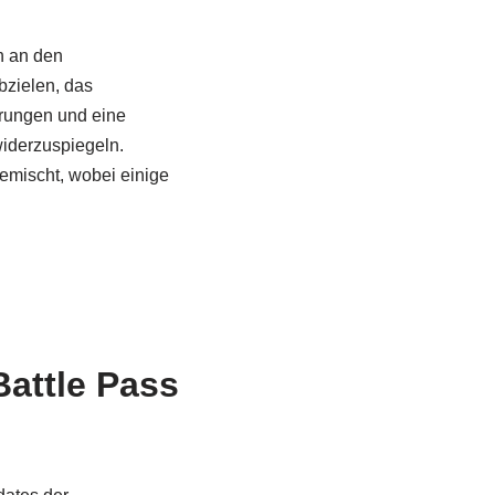
n an den
bzielen, das
erungen und eine
iderzuspiegeln.
emischt, wobei einige
attle Pass