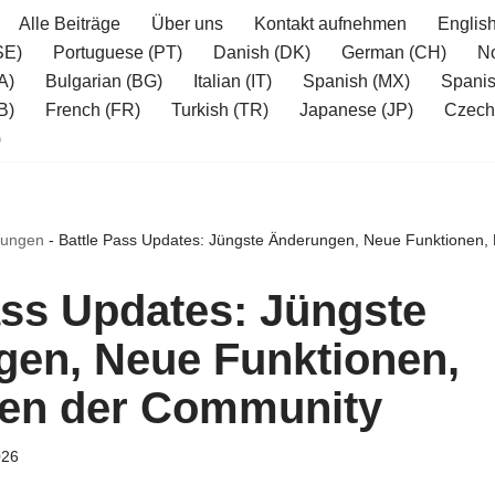
Alle Beiträge
Über uns
Kontakt aufnehmen
Englis
SE)
Portuguese (PT)
Danish (DK)
German (CH)
N
A)
Bulgarian (BG)
Italian (IT)
Spanish (MX)
Spanis
B)
French (FR)
Turkish (TR)
Japanese (JP)
Czech
)
nungen
-
Battle Pass Updates: Jüngste Änderungen, Neue Funktionen,
ass Updates: Jüngste
en, Neue Funktionen,
nen der Community
026