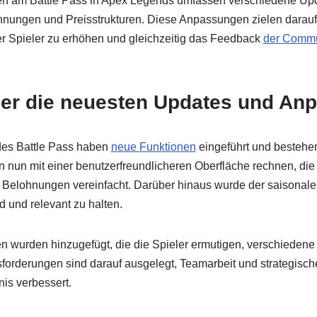
n am Battle Pass in Apex Legends umfassen verschiedene Upd
nungen und Preisstrukturen. Diese Anpassungen zielen darau
er Spieler zu erhöhen und gleichzeitig das Feedback
der Commu
ber die neuesten Updates und An
des Battle Pass haben
neue Funktionen
eingeführt und besteh
en nun mit einer benutzerfreundlicheren Oberfläche rechnen, die
elohnungen vereinfacht. Darüber hinaus wurde der saisonale In
und relevant zu halten.
 wurden hinzugefügt, die die Spieler ermutigen, verschiedene
orderungen sind darauf ausgelegt, Teamarbeit und strategische
is verbessert.