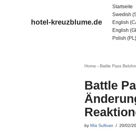
Startseite
Swedish (
Skip
hotel-kreuzblume.de
English (C
to
English (G
content
Polish (PL
Home
-
Battle Pass Beloh
Battle P
Änderung
Reaktio
by
Mia Sullivan
20/02/2